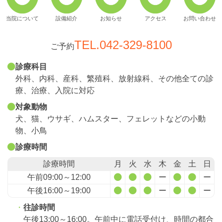
当院について
設備紹介
お知らせ
アクセス
お問い合わせ
TEL.042-329-8100
ご予約
診療科目
外科、内科、産科、繁殖科、放射線科、その他全ての診
療、治療、入院に対応
対象動物
犬、猫、ウサギ、ハムスター、フェレットなどの小動
物、小鳥
診療時間
診療時間
月
火
水
木
金
土
日
午前09:00～12:00
ー
ー
午後16:00～19:00
ー
ー
往診時間
午後13:00～16:00。午前中に電話受付け、時間の都合